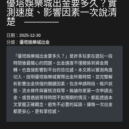
優塔娛樂城出金要多久？實
測速度、影響因素一次說清
楚
日期：
2025-12-30
分類：
優塔娛樂城出金
「優塔娛樂城出金要多久？」是許多玩家在遊玩一段
時間後最關心的問題。出金速度不僅關係到資金周
轉，也直接影響對平台的信任感。本文將以實測角度
切入，說明優塔娛樂城實際出金所需時間，並完整解
析影響出金快慢的關鍵因素，包含申請時段、帳戶狀
態、流水條件與審核流程等。無論你是第一次申請出
金，或曾遇過等待時間不如預期的情況，都能透過本
文掌握正確觀念，避免不必要的延誤，讓每一次出金
都更安心、更有掌控感。