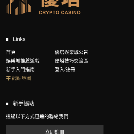
Links
首頁
優塔娛樂城公告
娛樂城推薦遊戲
優塔技巧交流區
新手入門指南
登入/註冊
網站地圖
新手協助
透過以下方式迅速的聯絡我們
立即註冊