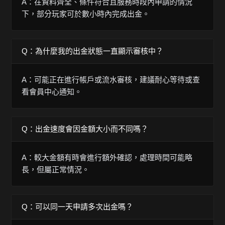
A：在資料齊全、條件符合且服務時段內申請的情況
下，部分玩家可於數小時內完成出金。
Q：為什麼我的出金狀態一直顯示審核中？
A：可能正在進行帳戶或流水審核，建議耐心等待或查
看會員中心通知。
Q：出金速度會因金額大小而不同嗎？
A：較大金額有時會進行額外確認，處理時間可能略
長，但屬正常情況。
Q：可以同一天申請多次出金嗎？