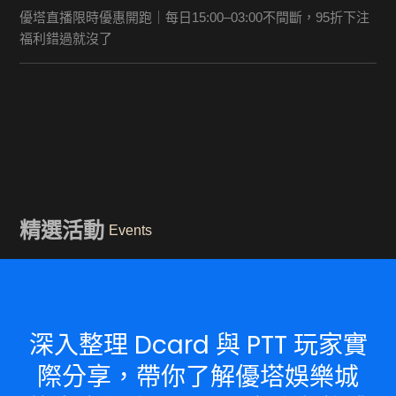
優塔直播限時優惠開跑｜每日15:00–03:00不間斷，95折下注
福利錯過就沒了
精選活動
Events
深入整理 Dcard 與 PTT 玩家實
際分享，帶你了解優塔娛樂城