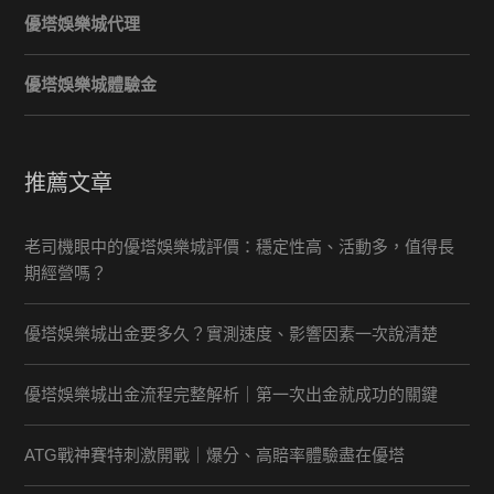
優塔娛樂城代理
優塔娛樂城體驗金
推薦文章
老司機眼中的優塔娛樂城評價：穩定性高、活動多，值得長
期經營嗎？
優塔娛樂城出金要多久？實測速度、影響因素一次說清楚
優塔娛樂城出金流程完整解析｜第一次出金就成功的關鍵
ATG戰神賽特刺激開戰｜爆分、高賠率體驗盡在優塔