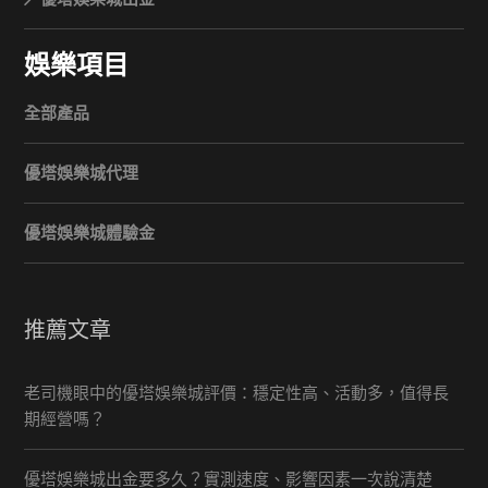
娛樂項目
全部產品
優塔娛樂城代理
優塔娛樂城體驗金
推薦文章
老司機眼中的優塔娛樂城評價：穩定性高、活動多，值得長
期經營嗎？
優塔娛樂城出金要多久？實測速度、影響因素一次說清楚