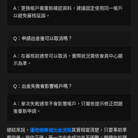
A：更換帳戶需重新確認資料，建議固定使用同一帳戶
以避免審核延誤。
Q：申請出金後可以取消嗎？
A：在審核前通常可以取消，實際狀況需依會員中心顯
示為準。
Q：出金失敗會影響帳戶嗎？
A：單次失敗通常不會影響帳戶，只需依提示修正問題
後重新申請。
總結來說，
其實相當清楚，只要事前準
優塔娛樂城出金流程
備完善、操作正確，第一次出金成功並不困難。關鍵在於理