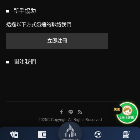
新手協助
透過以下方式迅速的聯絡我們
立即註冊
關注我們
LINE客服
2025© Copyright All Rights Reserved