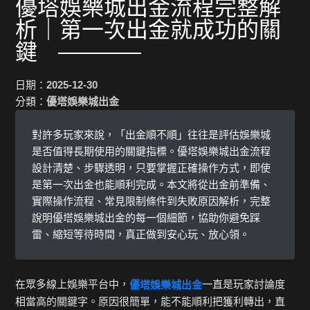
優塔娛樂城出金流程完整解
析｜第一次出金就成功的關
鍵
日期：
2025-12-30
分類：
優塔娛樂城出金
對許多玩家來說，「出金順不順」往往是評估娛樂城
是否值得長期使用的關鍵指標。優塔娛樂城出金流程
設計清楚、步驟透明，只要掌握正確操作方式，即使
是第一次出金也能順利完成。本文將從出金前準備、
實際操作流程、常見限制條件到失敗原因解析，完整
說明優塔娛樂城出金的每一個細節，協助你避免踩
雷、縮短等待時間，真正做到安心玩、放心領。
在眾多線上娛樂平台中，
一直是玩家討論度
優塔娛樂城出金
相當高的關鍵字。原因很簡單，能不能順利把獲利轉出，直