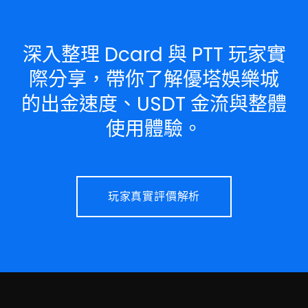
深入整理 Dcard 與 PTT 玩家實
際分享，帶你了解優塔娛樂城
的出金速度、USDT 金流與整體
使用體驗。
玩家真實評價解析